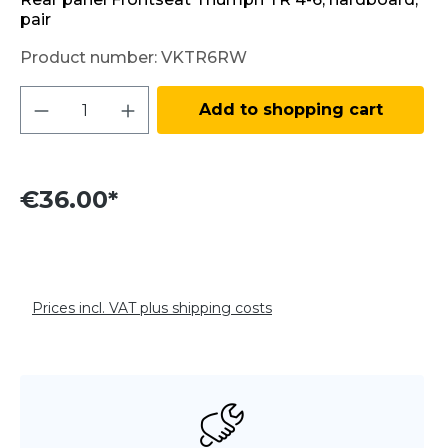
pair
Product number:
VKTR6RW
Product Quantity: Enter the desired amo
Add to shopping cart
€36.00*
Prices incl. VAT plus shipping costs