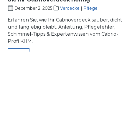
December 2, 2025
Verdecke
|
Pflege
Erfahren Sie, wie Ihr Cabrioverdeck sauber, dicht
und langlebig bleibt. Anleitung, Pflegefehler,
Schimmel-Tipps & Expertenwissen vom Cabrio-
Profi KHM.
more...
rs
About us
ther interiors
Our company
ercedes-Benz W107
Technical information