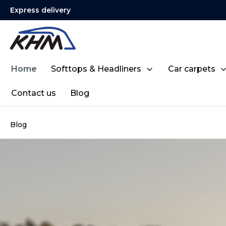
Express delivery
search
Skip to main navigation
Home
Softtops & Headliners
Car carpets
Contact us
Blog
Blog