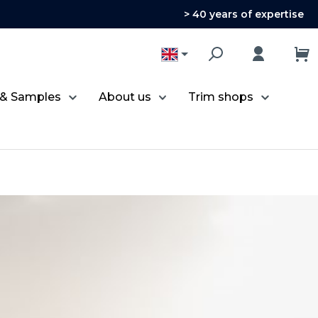
> 40 years of expertise
 & Samples
About us
Trim shops