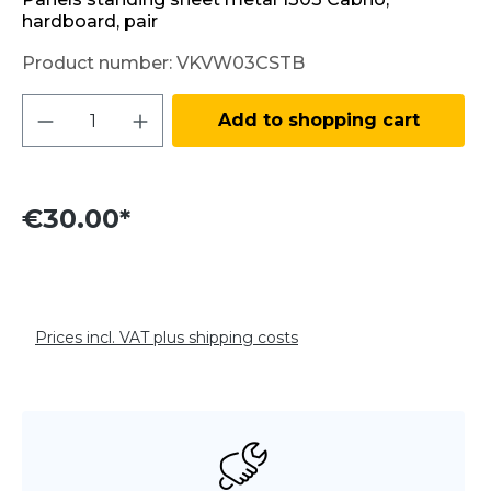
hardboard, pair
Product number:
VKVW03CSTB
Product Quantity: Enter the desired amo
Add to shopping cart
€30.00*
Prices incl. VAT plus shipping costs