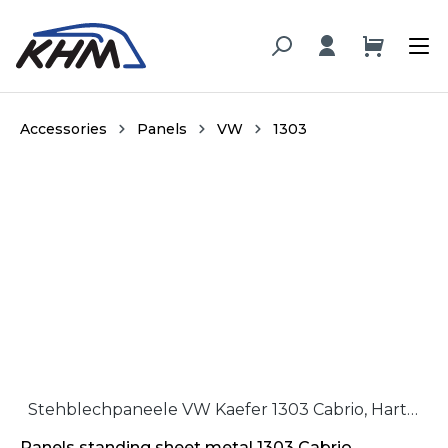
in content
Accessories
Panels
VW
1303
Skip image gallery
Stehblechpaneele VW Kaefer 1303 Cabrio, Hartfaser, Paar / Panels standing sheet metal 1303 Cabrio, hardboard, pair
Panels standing sheet metal 1303 Cabrio,