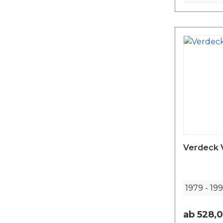
Verdeck V
1979
-
19
ab
528,0