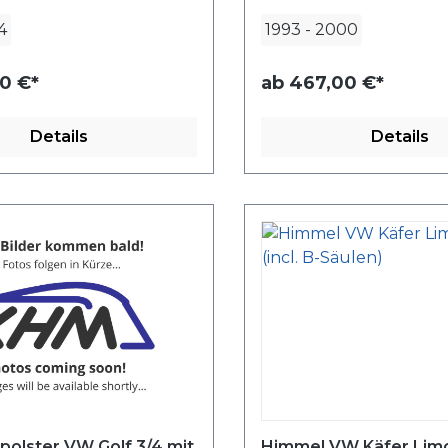
4
1993
-
2000
0 €*
ab
467,00 €*
Details
Details
olster VW Golf 3/4 mit
Himmel VW Käfer Lim