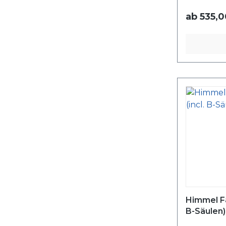
ab
535,0
Himmel Falt
B-Säulen)