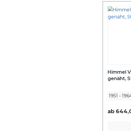
Himmel V
genäht, S
1951
-
196
ab
644,