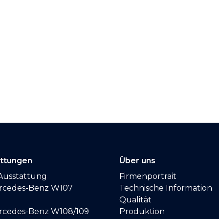
attungen
Über uns
Ausstattung
Firmenportrait
ercedes-Benz W107
Technische Information
Qualität
ercedes-Benz W108/109
Produktion