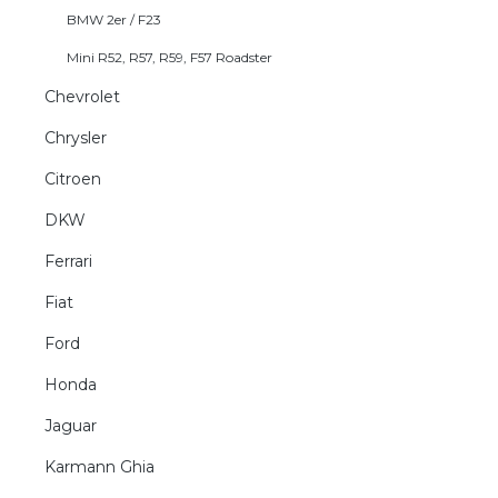
BMW 2er / F23
Mini R52, R57, R59, F57 Roadster
Chevrolet
Chrysler
Citroen
DKW
Ferrari
Fiat
Ford
Honda
Jaguar
Karmann Ghia