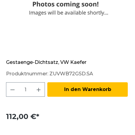
Gestaenge-Dichtsatz, VW Kaefer
Produktnummer:
ZUVWB72GSD.SA
Produkt Anzahl: Gib den gewünschten W
In den Warenkorb
112,00 €*