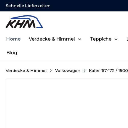
Schnelle Lieferzeiten
springen
Zur Hauptnavigation springen
Home
Verdecke & Himmel
Teppiche
Blog
Verdecke & Himmel
Volkswagen
Käfer '67-'72 / 150
Bildergalerie überspringen