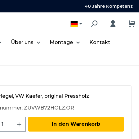
40 Jahre Kompetenz
Über uns
Montage
Kontakt
iegel, VW Kaefer, original Pressholz
tnummer:
ZUVWB72HOLZ.OR
kt Anzahl: Gib den gewünschten Wert 
In den Warenkorb