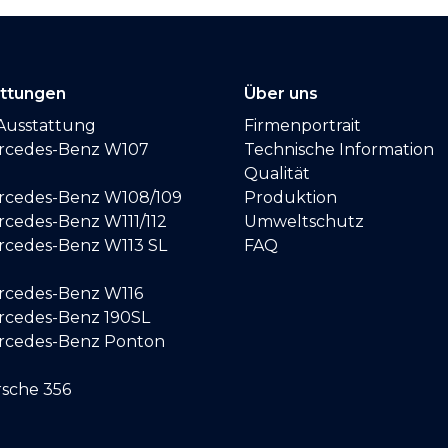
attungen
Über uns
Ausstattung
Firmenportrait
ercedes-Benz W107
Technische Information
Qualität
ercedes-Benz W108/109
Produktion
rcedes-Benz W111/112
Umweltschutz
ercedes-Benz W113 SL
FAQ
ercedes-Benz W116
ercedes-Benz 190SL
ercedes-Benz Ponton
rsche 356