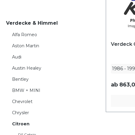
Verdecke & Himmel
Alfa Romeo
Verdeck C
Aston Martin
Audi
Austin Healey
1986
-
19
Bentley
ab
863,0
BMW + MINI
Chevrolet
Chrysler
Citroen
DS Cabrio