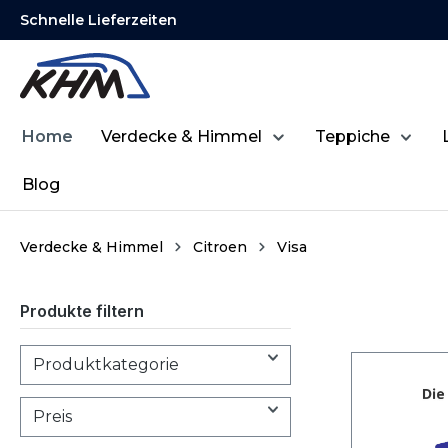
Schnelle Lieferzeiten
springen
Zur Hauptnavigation springen
Home
Verdecke & Himmel
Teppiche
Blog
Verdecke & Himmel
Citroen
Visa
Produkte filtern
Produktkategorie
Preis