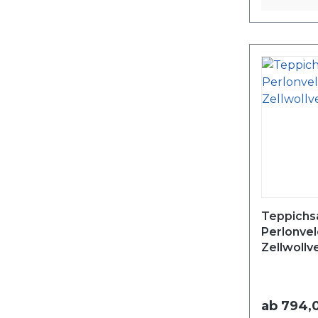
Teppichsa
Perlonvel
Zellwollv
ab
794,0