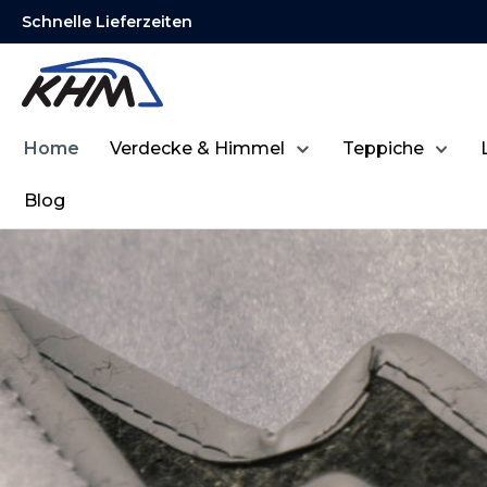
Schnelle Lieferzeiten
springen
Zur Hauptnavigation springen
Home
Verdecke & Himmel
Teppiche
Blog