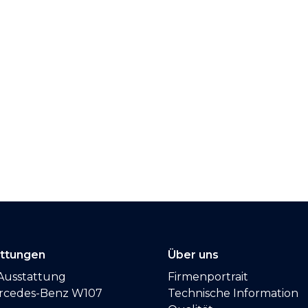
attungen
Über uns
Ausstattung
Firmenportrait
ercedes-Benz W107
Technische Information