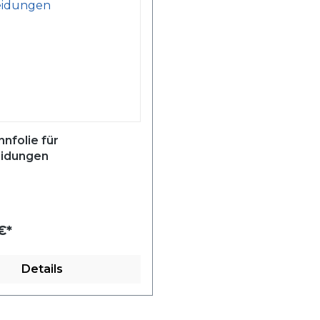
nfolie für
eidungen
€*
Details