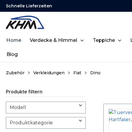
Schnelle Lieferzeiten
springen
Zur Hauptnavigation springen
Home
Verdecke & Himmel
Teppiche
Blog
Zubehör
Verkleidungen
Fiat
Dino
Produkte filtern
Modell
Produktkategorie