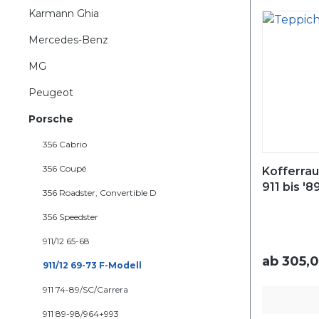
Karmann Ghia
Mercedes-Benz
MG
Peugeot
Porsche
356 Cabrio
356 Coupé
Kofferra
911 bis '8
356 Roadster, Convertible D
356 Speedster
911/12 65-68
ab
305,0
911/12 69-73 F-Modell
911 74-89/SC/Carrera
911 89-98/964+993