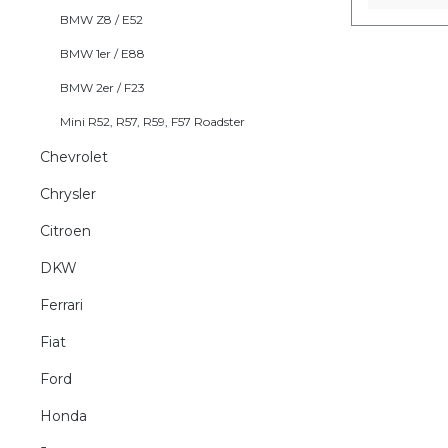
BMW Z8 / E52
BMW 1er / E88
BMW 2er / F23
Mini R52, R57, R59, F57 Roadster
Chevrolet
Chrysler
Citroen
DKW
Ferrari
Fiat
Ford
Honda