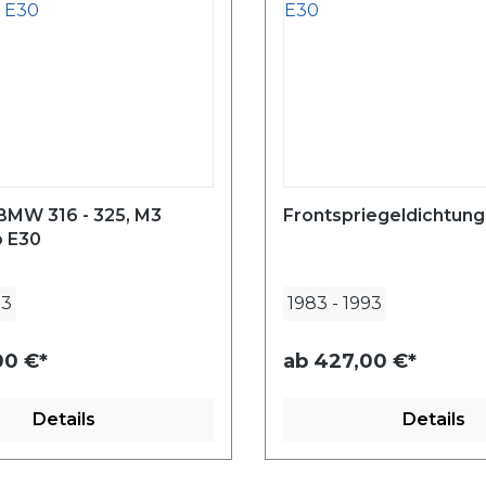
BMW 316 - 325, M3
Frontspriegeldichtun
o E30
93
1983
-
1993
0 €*
ab
427,00 €*
Details
Details