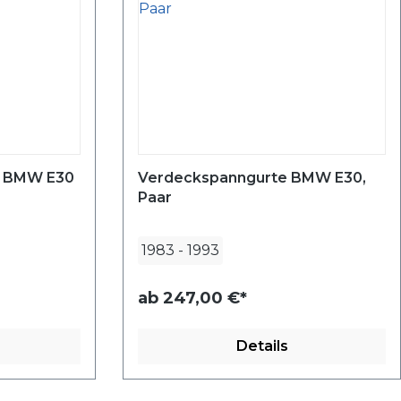
g BMW E30
Verdeckspanngurte BMW E30,
Paar
1983
-
1993
ab
247,00 €*
Details