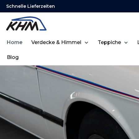
Schnelle Lieferzeiten
springen
Zur Hauptnavigation springen
Home
Verdecke & Himmel
Teppiche
Blog