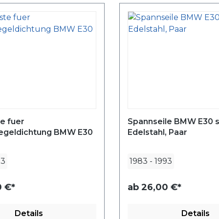
te fuer
Spannseile BMW E30 se
iegeldichtung BMW E30
Edelstahl, Paar
93
1983
-
1993
0 €*
ab
26,00 €*
Details
Details