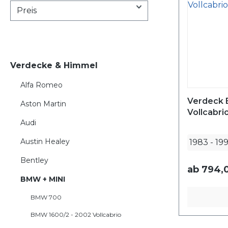
Preis
Verdecke & Himmel
Alfa Romeo
Verdeck 
Aston Martin
Vollcabri
Audi
Austin Healey
1983
-
19
Bentley
ab
794,0
BMW + MINI
BMW 700
BMW 1600/2 - 2002 Vollcabrio