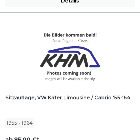
Details
Sitzauflage, VW Käfer Limousine / Cabrio '55-'64
1955
-
1964
ab
85,00 €*