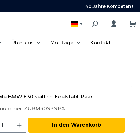
40 Jahre Kompetenz
Über uns
Montage
Kontakt
le BMW E30 seitlich, Edelstahl, Paar
tnummer:
ZUBM30SPS.PA
kt Anzahl: Gib den gewünschten Wert 
In den Warenkorb