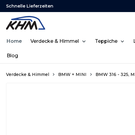
Schnelle Lieferzeiten
springen
Zur Hauptnavigation springen
Home
Verdecke & Himmel
Teppiche
Blog
Verdecke & Himmel
BMW + MINI
BMW 316 - 325, M
Bildergalerie überspringen