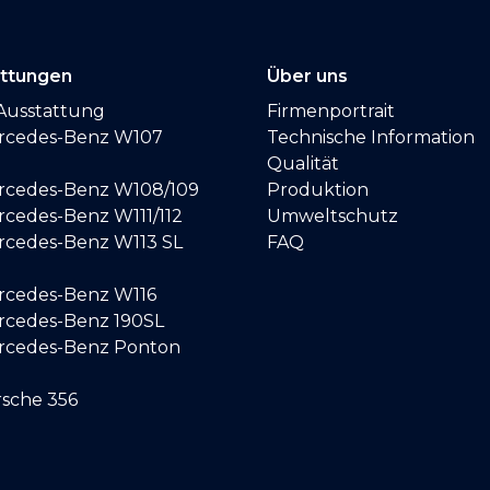
attungen
Über uns
Ausstattung
Firmenportrait
ercedes-Benz W107
Technische Information
Qualität
ercedes-Benz W108/109
Produktion
rcedes-Benz W111/112
Umweltschutz
ercedes-Benz W113 SL
FAQ
ercedes-Benz W116
ercedes-Benz 190SL
ercedes-Benz Ponton
rsche 356