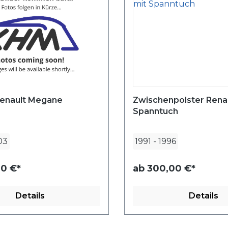
enault Megane
Zwischenpolster Renau
Spanntuch
03
1991
-
1996
0 €*
ab
300,00 €*
Details
Details