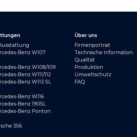
attungen
Über uns
Ausstattung
Firmenportrait
ercedes-Benz W107
Technische Information
Qualität
ercedes-Benz W108/109
Produktion
rcedes-Benz W111/112
Umweltschutz
ercedes-Benz W113 SL
FAQ
ercedes-Benz W116
ercedes-Benz 190SL
ercedes-Benz Ponton
rsche 356