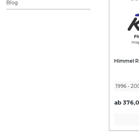
Blog
Himmel R
1996
-
20
ab
376,0