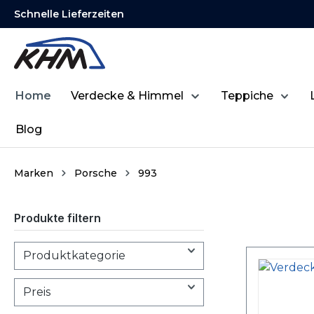
Schnelle Lieferzeiten
springen
Zur Hauptnavigation springen
Home
Verdecke & Himmel
Teppiche
Blog
Marken
Porsche
993
Produkte filtern
Produktkategorie
Preis