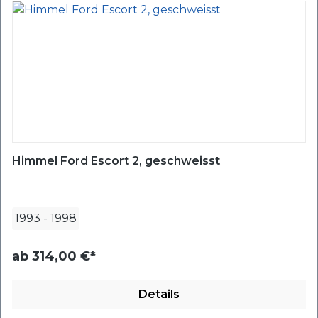
Himmel Ford Escort 2, geschweisst
1993
-
1998
ab
314,00 €*
Details