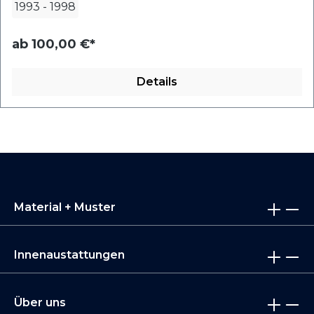
1993
-
1998
ab
100,00 €*
Details
Material + Muster
Innenaustattungen
Über uns