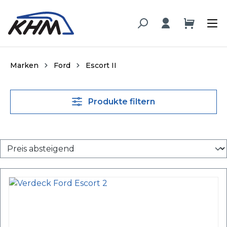
alt springen
Marken
Ford
Escort II
Produkte filtern