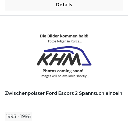
Details
Zwischenpolster Ford Escort 2 Spanntuch einzeln
1993
-
1998