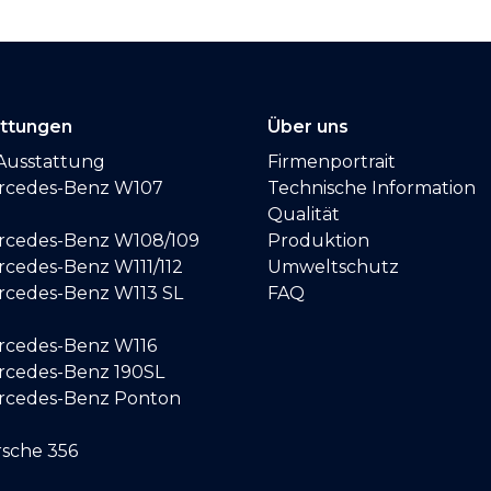
attungen
Über uns
Ausstattung
Firmenportrait
ercedes-Benz W107
Technische Information
Qualität
ercedes-Benz W108/109
Produktion
rcedes-Benz W111/112
Umweltschutz
ercedes-Benz W113 SL
FAQ
ercedes-Benz W116
ercedes-Benz 190SL
ercedes-Benz Ponton
rsche 356