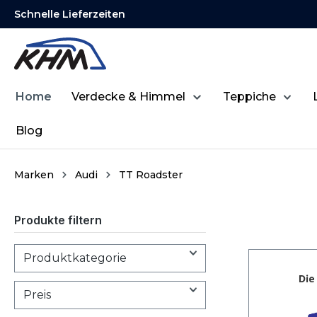
Schnelle Lieferzeiten
springen
Zur Hauptnavigation springen
Home
Verdecke & Himmel
Teppiche
Blog
Marken
Audi
TT Roadster
Produkte filtern
Produktkategorie
Preis