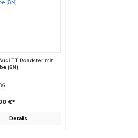
Audi TT Roadster mit
be (8N)
06
,00 €*
Details