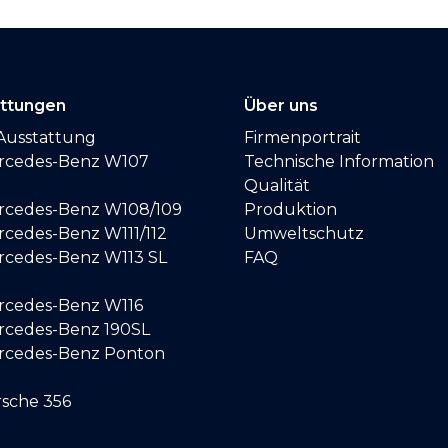
attungen
Über uns
Ausstattung
Firmenportrait
ercedes-Benz W107
Technische Information
Qualität
ercedes-Benz W108/109
Produktion
rcedes-Benz W111/112
Umweltschutz
ercedes-Benz W113 SL
FAQ
ercedes-Benz W116
ercedes-Benz 190SL
ercedes-Benz Ponton
rsche 356