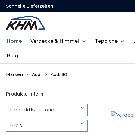
Schnelle Lieferzeiten
springen
Zur Hauptnavigation springen
Home
Verdecke & Himmel
Teppiche
Blog
Marken
Audi
Audi 80
Produkte filtern
Produktkategorie
Preis