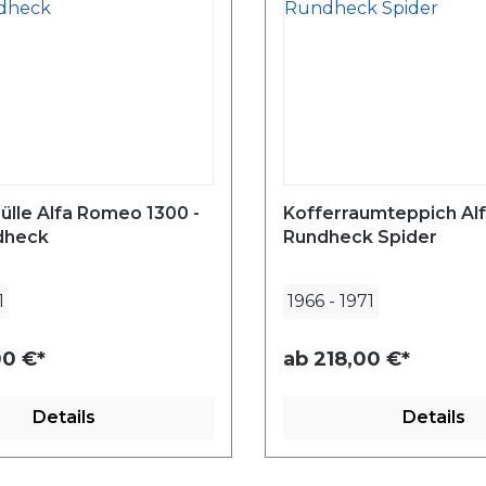
lle Alfa Romeo 1300 -
Kofferraumteppich Al
dheck
Rundheck Spider
1
1966
-
1971
0 €*
ab
218,00 €*
Details
Details