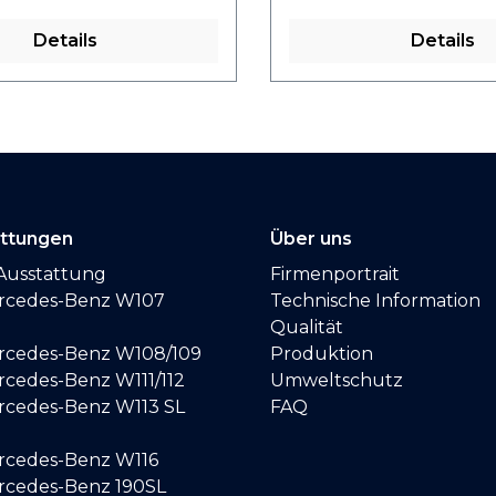
Details
Details
attungen
Über uns
Ausstattung
Firmenportrait
ercedes-Benz W107
Technische Information
Qualität
ercedes-Benz W108/109
Produktion
rcedes-Benz W111/112
Umweltschutz
ercedes-Benz W113 SL
FAQ
ercedes-Benz W116
ercedes-Benz 190SL