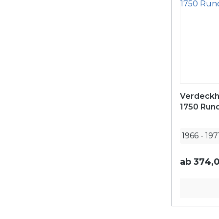
Verdeckhü
1750 Run
1966
-
197
ab
374,0