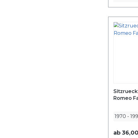
Sitzruec
Romeo Fa
1970
-
19
ab
36,00