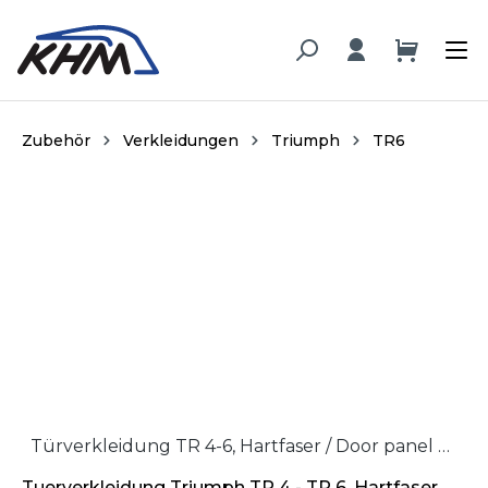
alt springen
Zubehör
Verkleidungen
Triumph
TR6
Bildergalerie überspringen
Türverkleidung TR 4-6, Hartfaser / Door panel TR 4-6, hardboard
Tuerverkleidung Triumph TR 4 - TR 6, Hartfaser,