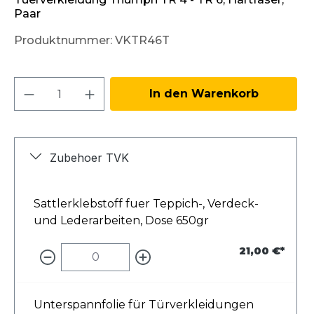
Paar
Produktnummer:
VKTR46T
Produkt Anzahl: Gib den gewünschten W
In den Warenkorb
Zubehoer TVK
Sattlerklebstoff fuer Teppich-, Verdeck-
und Lederarbeiten, Dose 650gr
21,00 €*
Unterspannfolie für Türverkleidungen