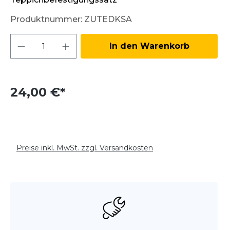
Produktnummer:
ZUTEDKSA
Produkt Anzahl: Gib den gewünschten W
In den Warenkorb
24,00 €*
Preise inkl. MwSt. zzgl. Versandkosten