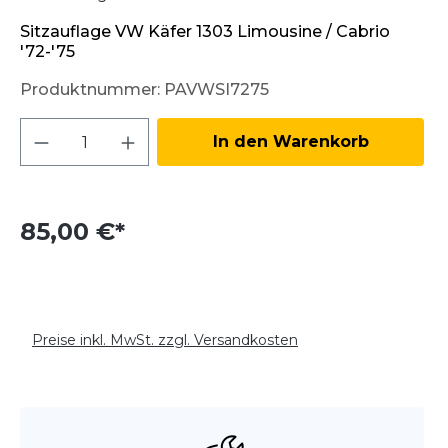
Sitzauflage VW Käfer 1303 Limousine / Cabrio
'72-'75
Produktnummer:
PAVWSI7275
Produkt Anzahl: Gib den gewünschten W
In den Warenkorb
85,00 €*
Preise inkl. MwSt. zzgl. Versandkosten