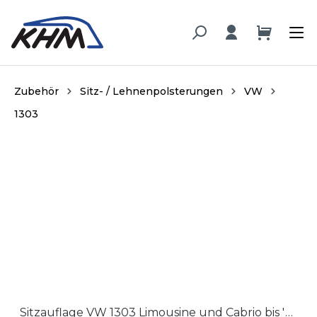
alt springen
Zubehör
Sitz- / Lehnenpolsterungen
VW
1303
Bildergalerie überspringen
Sitzauflage VW 1303 Limousine und Cabrio bis '75 / Seat cushion Sedan and Cabrio bis '75