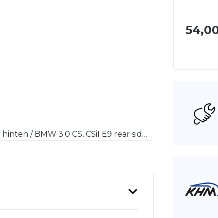
54,00
Verkleidung BMW 3.0 CS, CSiI E9, Seitenverkleidung hinten / BMW 3.0 CS, CSiI E9 rear side panel