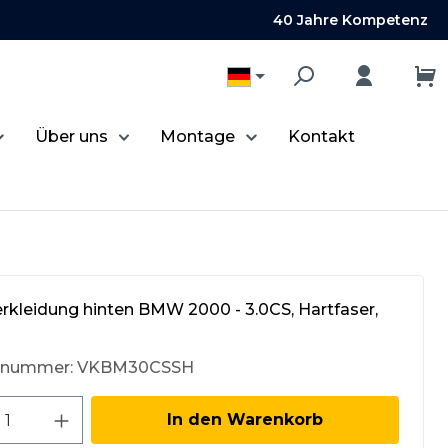
40 Jahre Kompetenz
Über uns
Montage
Kontakt
erkleidung hinten BMW 2000 - 3.0CS, Hartfaser,
tnummer:
VKBM30CSSH
kt Anzahl: Gib den gewünschten Wert 
In den Warenkorb