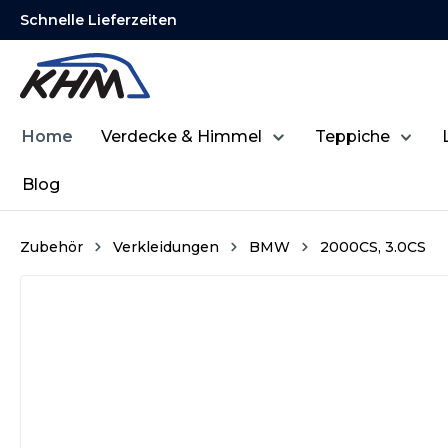
Schnelle Lieferzeiten
springen
Zur Hauptnavigation springen
Home
Verdecke & Himmel
Teppiche
Blog
Zubehör
Verkleidungen
BMW
2000CS, 3.0CS
Bildergalerie überspringen