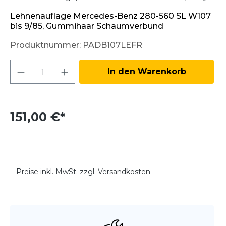
Lehnenauflage Mercedes-Benz 280-560 SL W107
bis 9/85, Gummihaar Schaumverbund
Produktnummer:
PADB107LEFR
Produkt Anzahl: Gib den gewünschten W
In den Warenkorb
151,00 €*
Preise inkl. MwSt. zzgl. Versandkosten