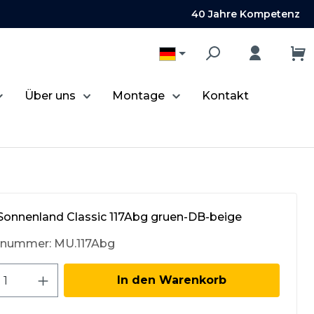
40 Jahre Kompetenz
Über uns
Montage
Kontakt
Sonnenland Classic 117Abg gruen-DB-beige
tnummer:
MU.117Abg
kt Anzahl: Gib den gewünschten Wert 
In den Warenkorb