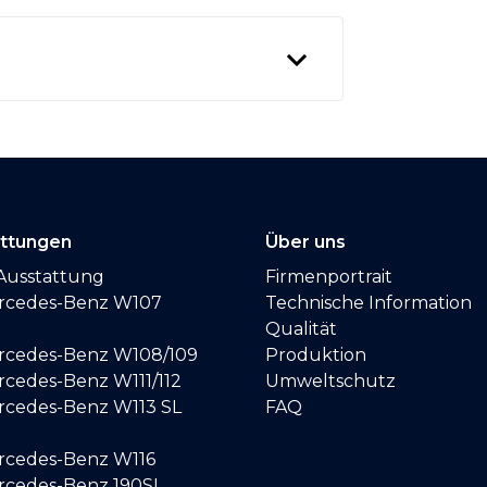
attungen
Über uns
Ausstattung
Firmenportrait
ercedes-Benz W107
Technische Information
Qualität
ercedes-Benz W108/109
Produktion
rcedes-Benz W111/112
Umweltschutz
ercedes-Benz W113 SL
FAQ
ercedes-Benz W116
ercedes-Benz 190SL