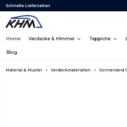
Schnelle Lieferzeiten
springen
Zur Hauptnavigation springen
Home
Verdecke & Himmel
Teppiche
Blog
Material & Muster
Verdeckmaterialien
Sonnenland C
Bildergalerie überspringen