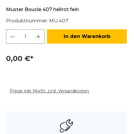
Muster Boucle 407 hellrot fein
Produktnummer:
MU.407
Produkt Anzahl: Gib den gewünschten W
In den Warenkorb
0,00 €*
Preise inkl. MwSt. zzgl. Versandkosten