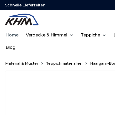
Schnelle Lieferzeiten
springen
Zur Hauptnavigation springen
Home
Verdecke & Himmel
Teppiche
Blog
Material & Muster
Teppichmaterialien
Haargarn-Bo
Bildergalerie überspringen