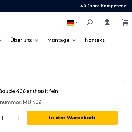
40 Jahre Kompetenz
Über uns
Montage
Kontakt
oucle 406 anthrazit fein
tnummer:
MU.406
kt Anzahl: Gib den gewünschten Wert 
In den Warenkorb