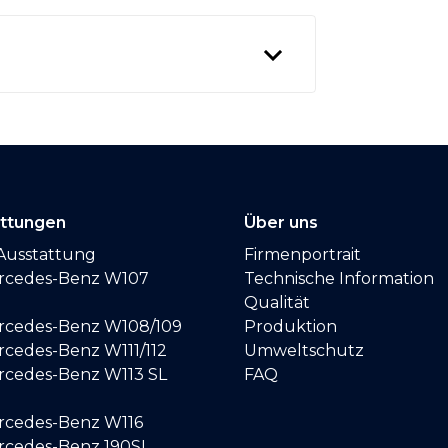
attungen
Über uns
Ausstattung
Firmenportrait
ercedes-Benz W107
Technische Information
Qualität
ercedes-Benz W108/109
Produktion
rcedes-Benz W111/112
Umweltschutz
ercedes-Benz W113 SL
FAQ
ercedes-Benz W116
ercedes-Benz 190SL