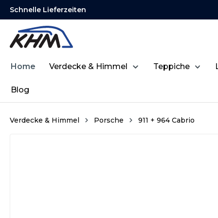
Schnelle Lieferzeiten
springen
Zur Hauptnavigation springen
Home
Verdecke & Himmel
Teppiche
Blog
Verdecke & Himmel
Porsche
911 + 964 Cabrio
Bildergalerie überspringen