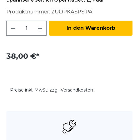
Produktnummer:
ZUOPKASPS.PA
Produkt Anzahl: Gib den gewünschten W
In den Warenkorb
38,00 €*
Preise inkl. MwSt. zzgl. Versandkosten