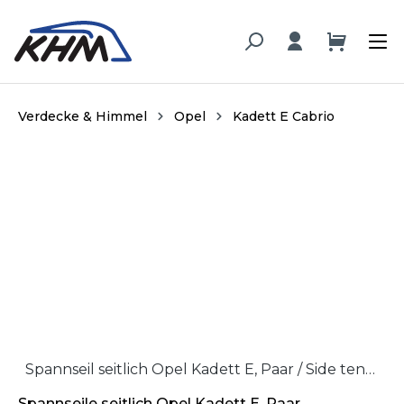
alt springen
Verdecke & Himmel
Opel
Kadett E Cabrio
Bildergalerie überspringen
Spannseil seitlich Opel Kadett E, Paar / Side tension wire Opel Kadett, pair
Spannseile seitlich Opel Kadett E, Paar