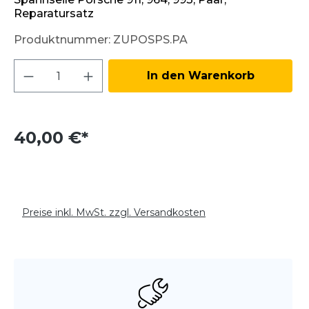
Reparatursatz
Produktnummer:
ZUPOSPS.PA
Produkt Anzahl: Gib den gewünschten W
In den Warenkorb
40,00 €*
Preise inkl. MwSt. zzgl. Versandkosten