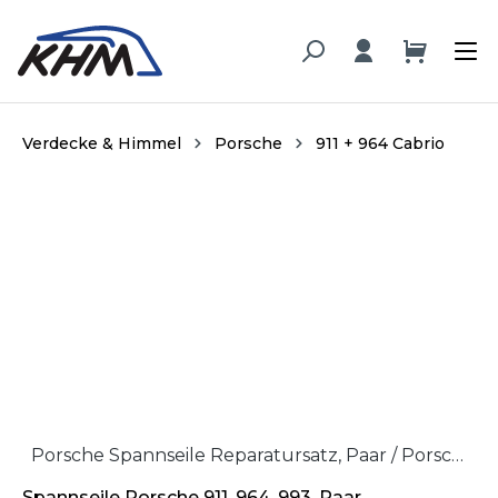
alt springen
Verdecke & Himmel
Porsche
911 + 964 Cabrio
Bildergalerie überspringen
Porsche Spannseile Reparatursatz, Paar / Porsche tension wire reparation set, pair
Spannseile Porsche 911, 964, 993, Paar,