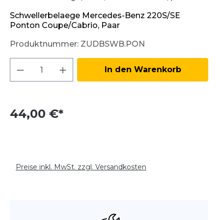
Schwellerbelaege Mercedes-Benz 220S/SE
Ponton Coupe/Cabrio, Paar
Produktnummer:
ZUDBSWB.PON
Produkt Anzahl: Gib den gewünschten W
In den Warenkorb
44,00 €*
Preise inkl. MwSt. zzgl. Versandkosten